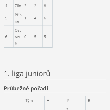
4
Zlín
3
2
8
Příb
5
1
4
6
ram
Ost
6
rav
0
5
5
a
1. liga juniorů
Průbežné pořadí
Tým
V
P
B
2