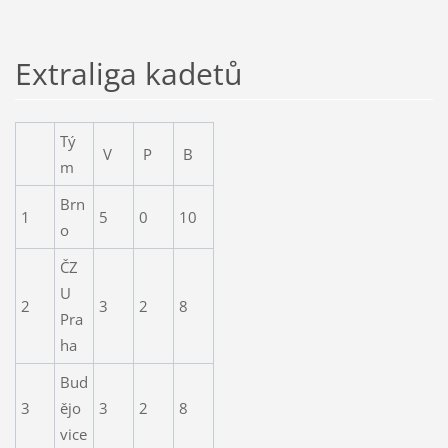
Extraliga kadetů
Tý
V
P
B
m
Brn
1
5
0
10
o
ČZ
U
2
3
2
8
Pra
ha
Bud
3
ějo
3
2
8
vice