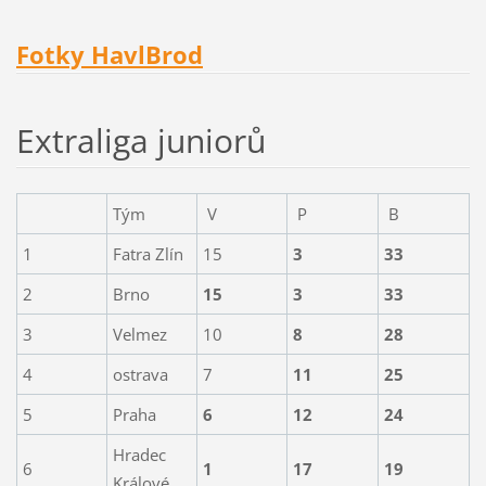
Fotky HavlBrod
Extraliga juniorů
Tým
V
P
B
1
Fatra Zlín
15
3
33
2
Brno
15
3
33
3
Velmez
10
8
28
4
ostrava
7
11
25
5
Praha
6
12
24
Hradec
6
1
17
19
Králové