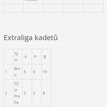
Extraliga kadetů
Tý
V
P
B
m
Brn
1
5
0
10
o
ČZ
U
2
3
2
8
Pra
ha