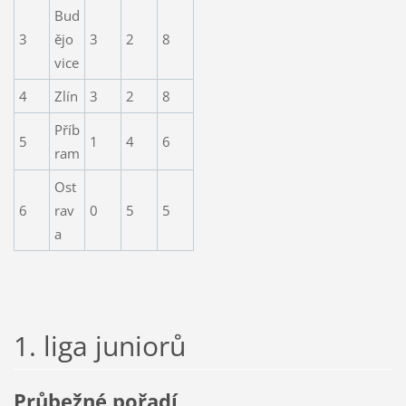
Bud
3
ějo
3
2
8
vice
4
Zlín
3
2
8
Příb
5
1
4
6
ram
Ost
6
rav
0
5
5
a
1. liga juniorů
Průbežné pořadí