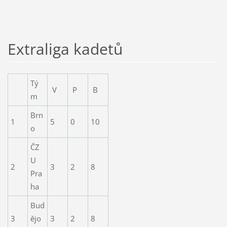
Extraliga kadetů
Tý
V
P
B
m
Brn
1
5
0
10
o
ČZ
U
2
3
2
8
Pra
ha
Bud
3
ějo
3
2
8