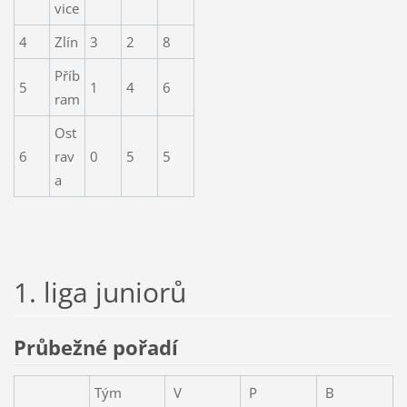
vice
4
Zlín
3
2
8
Příb
5
1
4
6
ram
Ost
6
rav
0
5
5
a
1. liga juniorů
Průbežné pořadí
Tým
V
P
B