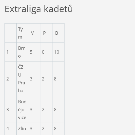
Extraliga kadetů
Tý
V
P
B
m
Brn
1
5
0
10
o
ČZ
U
2
3
2
8
Pra
ha
Bud
3
ějo
3
2
8
vice
4
Zlín
3
2
8