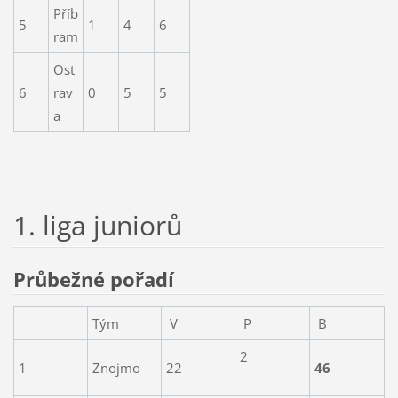
Příb
5
1
4
6
ram
Ost
6
rav
0
5
5
a
1. liga juniorů
Průbežné pořadí
Tým
V
P
B
2
1
Znojmo
22
46