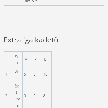
Králové
Extraliga kadetů
Tý
V
P
B
m
Brn
1
5
0
10
o
ČZ
U
2
3
2
8
Pra
ha