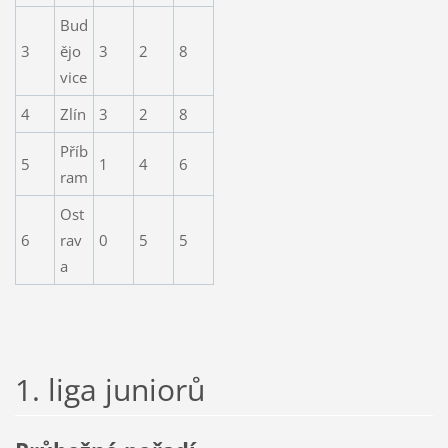
Bud
3
ějo
3
2
8
vice
4
Zlín
3
2
8
Příb
5
1
4
6
ram
Ost
6
rav
0
5
5
a
1. liga juniorů