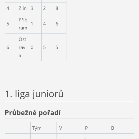
4
Zlín
3
2
8
Příb
5
1
4
6
ram
Ost
6
rav
0
5
5
a
1. liga juniorů
Průbežné pořadí
Tým
V
P
B