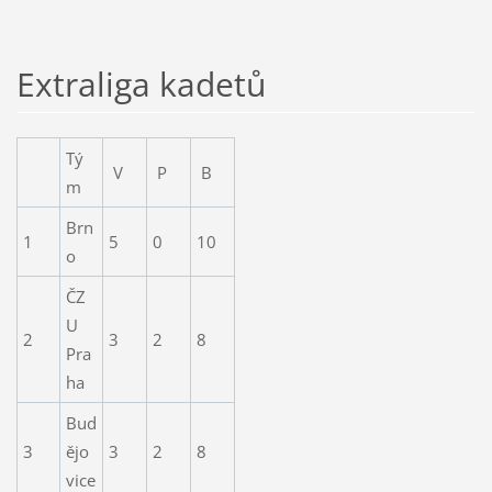
Extraliga kadetů
Tý
V
P
B
m
Brn
1
5
0
10
o
ČZ
U
2
3
2
8
Pra
ha
Bud
3
ějo
3
2
8
vice