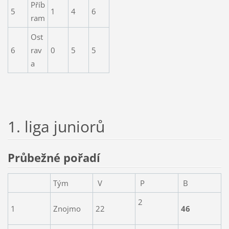
Příb
5
1
4
6
ram
Ost
6
rav
0
5
5
a
1. liga juniorů
Průbežné pořadí
Tým
V
P
B
2
1
Znojmo
22
46