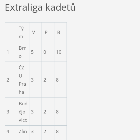
Extraliga kadetů
Tý
V
P
B
m
Brn
1
5
0
10
o
ČZ
U
2
3
2
8
Pra
ha
Bud
3
ějo
3
2
8
vice
4
Zlín
3
2
8