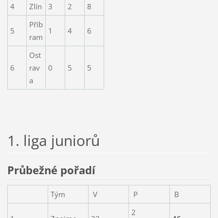
4
Zlín
3
2
8
Příb
5
1
4
6
ram
Ost
6
rav
0
5
5
a
1. liga juniorů
Průbežné pořadí
Tým
V
P
B
2