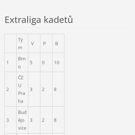
Extraliga kadetů
Tý
V
P
B
m
Brn
1
5
0
10
o
ČZ
U
2
3
2
8
Pra
ha
Bud
3
ějo
3
2
8
vice