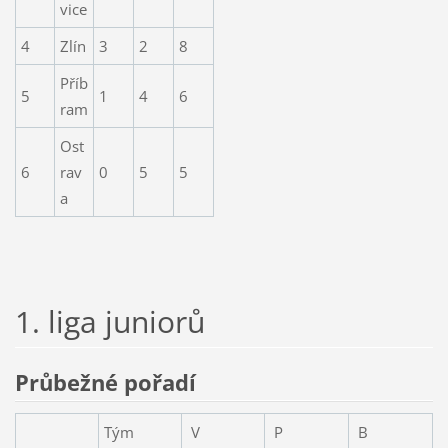
vice
4
Zlín
3
2
8
Příb
5
1
4
6
ram
Ost
6
rav
0
5
5
a
1. liga juniorů
Průbežné pořadí
Tým
V
P
B