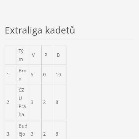
Extraliga kadetů
Tý
V
P
B
m
Brn
1
5
0
10
o
ČZ
U
2
3
2
8
Pra
ha
Bud
3
ějo
3
2
8