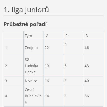
1. liga juniorů
Průbežné pořadí
Tým
V
P
B
2
1
Znojmo
22
46
SG
2
Ludníka
19
5
43
Daňka
3
Nivnice
16
8
40
České
4
Budějovic
14
8
36
e