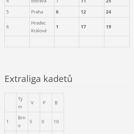
4
ostrava
7
11
25
5
Praha
6
12
24
Hradec
6
1
17
19
Králové
Extraliga kadetů
Tý
V
P
B
m
Brn
1
5
0
10
o