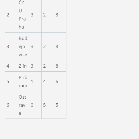
ČZ
U
2
3
2
8
Pra
ha
Bud
3
ějo
3
2
8
vice
4
Zlín
3
2
8
Příb
5
1
4
6
ram
Ost
6
rav
0
5
5
a