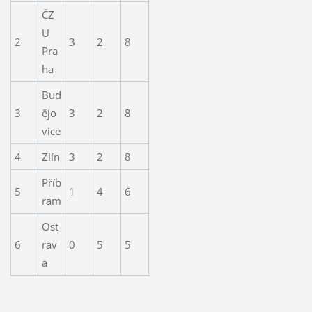
ČZ
U
2
3
2
8
Pra
ha
Bud
3
ějo
3
2
8
vice
4
Zlín
3
2
8
Příb
5
1
4
6
ram
Ost
6
rav
0
5
5
a