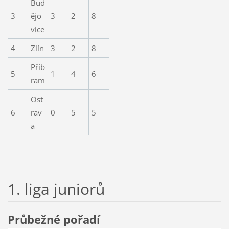
Bud
3
ějo
3
2
8
vice
4
Zlín
3
2
8
Příb
5
1
4
6
ram
Ost
6
rav
0
5
5
a
1. liga juniorů
Průbežné pořadí