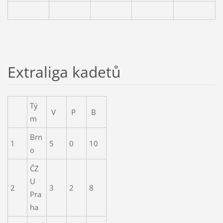
Extraliga kadetů
Tý
V
P
B
m
Brn
1
5
0
10
o
ČZ
U
2
3
2
8
Pra
ha