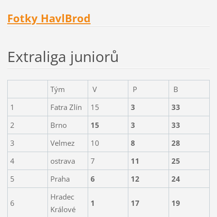
Fotky HavlBrod
Extraliga juniorů
Tým
V
P
B
1
Fatra Zlín
15
3
33
2
Brno
15
3
33
3
Velmez
10
8
28
4
ostrava
7
11
25
5
Praha
6
12
24
Hradec
6
1
17
19
Králové