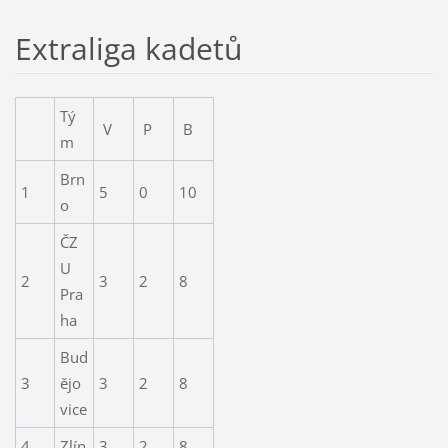
Extraliga kadetů
Tý
V
P
B
m
Brn
1
5
0
10
o
ČZ
U
2
3
2
8
Pra
ha
Bud
3
ějo
3
2
8
vice
4
Zlín
3
2
8