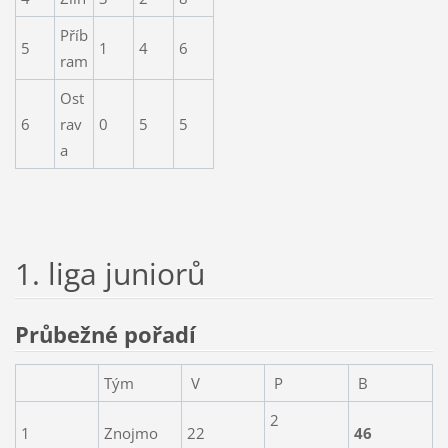
Příb
5
1
4
6
ram
Ost
6
rav
0
5
5
a
1. liga juniorů
Průbežné pořadí
Tým
V
P
B
2
1
Znojmo
22
46