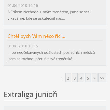
01.06.2010 10:16
S Erikem Nezhodou, mým trenérem, jsme se sešli
v kavárně, kde se uskutečnil náš...
Chtěl bych Vám něco říci...
01.06.2010 10:15
… po neočekávaných událostech posledních měsíců
jsem se rozhodl přerušit své trenérské...
1
2
3
4
5
>
>>
Extraliga junioři