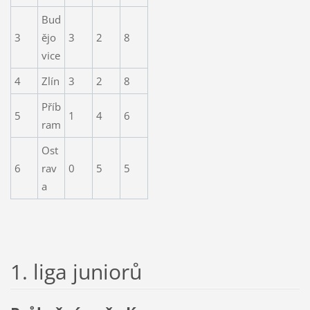
Bud
3
ějo
3
2
8
vice
4
Zlín
3
2
8
Příb
5
1
4
6
ram
Ost
6
rav
0
5
5
a
1. liga juniorů