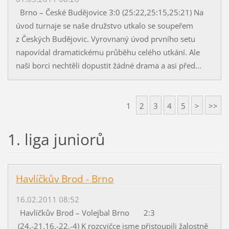
Brno – České Budějovice 3:0 (25:22,25:15,25:21) Na
úvod turnaje se naše družstvo utkalo se soupeřem
z Českých Budějovic. Vyrovnaný úvod prvního setu
napovídal dramatickému průběhu celého utkání. Ale
naši borci nechtěli dopustit žádné drama a asi před...
1
2
3
4
5
>
>>
1. liga juniorů
Havlíčkův Brod - Brno
16.02.2011 08:52
Havlíčkův Brod – Volejbal Brno 2:3
(24,-21,16,-22,-4) K rozcvičce jsme přistoupili žalostně