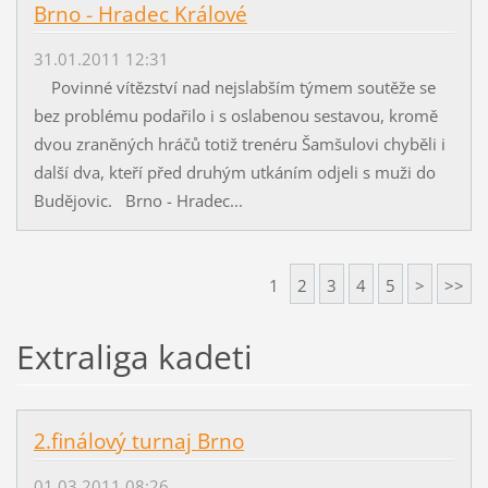
Brno - Hradec Králové
31.01.2011 12:31
Povinné vítězství nad nejslabším týmem soutěže se
bez problému podařilo i s oslabenou sestavou, kromě
dvou zraněných hráčů totiž trenéru Šamšulovi chyběli i
další dva, kteří před druhým utkáním odjeli s muži do
Budějovic. Brno - Hradec...
1
2
3
4
5
>
>>
Extraliga kadeti
2.finálový turnaj Brno
01.03.2011 08:26