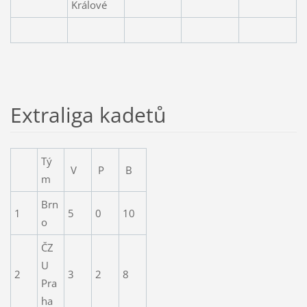
Králové
Extraliga kadetů
Tý
V
P
B
m
Brn
1
5
0
10
o
ČZ
U
2
3
2
8
Pra
ha