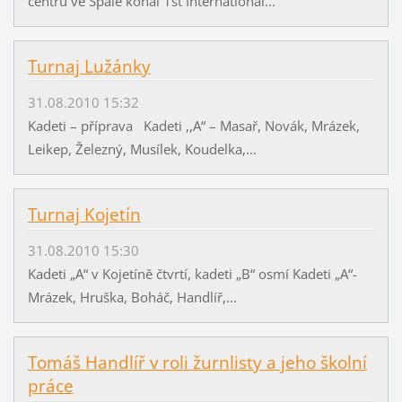
centru ve Spale konal 1st International...
Turnaj Lužánky
31.08.2010 15:32
Kadeti – příprava Kadeti ,,A“ – Masař, Novák, Mrázek,
Leikep, Železný, Musílek, Koudelka,...
Turnaj Kojetín
31.08.2010 15:30
Kadeti „A“ v Kojetíně čtvrtí, kadeti „B“ osmí Kadeti „A“-
Mrázek, Hruška, Boháč, Handlíř,...
Tomáš Handlíř v roli žurnlisty a jeho školní
práce