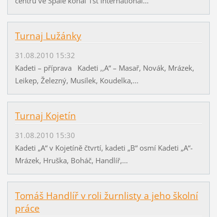
centru ve Spale konal 1st International...
Turnaj Lužánky
31.08.2010 15:32
Kadeti – příprava Kadeti ,,A“ – Masař, Novák, Mrázek,
Leikep, Železný, Musílek, Koudelka,...
Turnaj Kojetín
31.08.2010 15:30
Kadeti „A“ v Kojetíně čtvrtí, kadeti „B“ osmí Kadeti „A“-
Mrázek, Hruška, Boháč, Handlíř,...
Tomáš Handlíř v roli žurnlisty a jeho školní
práce