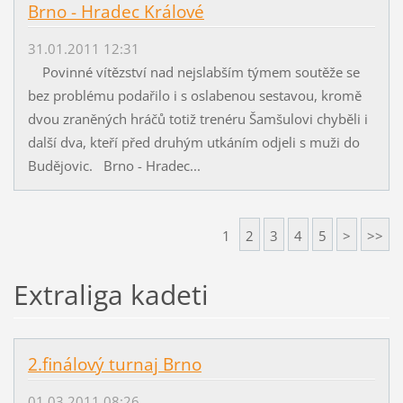
Brno - Hradec Králové
31.01.2011 12:31
Povinné vítězství nad nejslabším týmem soutěže se
bez problému podařilo i s oslabenou sestavou, kromě
dvou zraněných hráčů totiž trenéru Šamšulovi chyběli i
další dva, kteří před druhým utkáním odjeli s muži do
Budějovic. Brno - Hradec...
1
2
3
4
5
>
>>
Extraliga kadeti
2.finálový turnaj Brno
01.03.2011 08:26