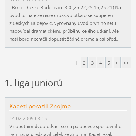
Brno – České Budějovice 3:0 (25:22,25:15,25:21) Na
úvod turnaje se naše družstvo utkalo se soupeřem
z Českých Budějovic. Vyrovnaný úvod prvního setu
napovídal dramatickému průběhu celého utkání. Ale
naši borci nechtěli dopustit žádné drama a asi před...
1
2
3
4
5
>
>>
1. liga juniorů
Kadeti porazili Znojmo
14.02.2009 03:15
V sobotním dvou-utkání se na palubovce sportovního
gymnázia představil celek ze Znojma. Kadeti však