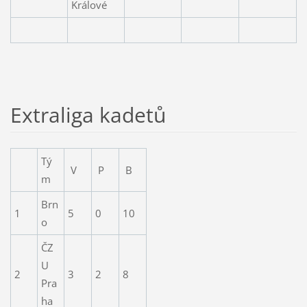
Králové
Extraliga kadetů
Tý
V
P
B
m
Brn
1
5
0
10
o
ČZ
U
2
3
2
8
Pra
ha