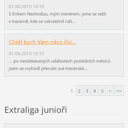
01.06.2010 10:16
S Erikem Nezhodou, mým trenérem, jsme se sešli
v kavárně, kde se uskutečnil náš...
Chtěl bych Vám něco říci...
01.06.2010 10:15
… po neočekávaných událostech posledních měsíců
jsem se rozhodl přerušit své trenérské...
1
2
3
4
5
>
>>
Extraliga junioři