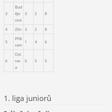
Bud
3
ějo
3
2
8
vice
4
Zlín
3
2
8
Příb
5
1
4
6
ram
Ost
6
rav
0
5
5
a
1. liga juniorů