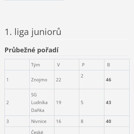
1. liga juniorů
Průbežné pořadí
Tým
V
P
B
2
1
Znojmo
22
46
SG
2
Ludníka
19
5
43
Daňka
3
Nivnice
16
8
40
České