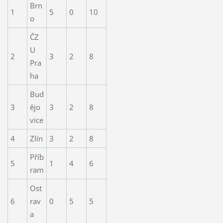
Brn
1
5
0
10
o
ČZ
U
2
3
2
8
Pra
ha
Bud
3
ějo
3
2
8
vice
4
Zlín
3
2
8
Příb
5
1
4
6
ram
Ost
6
rav
0
5
5
a