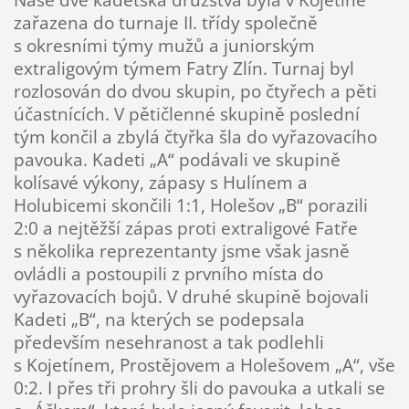
zařazena do turnaje II. třídy společně
s okresními týmy mužů a juniorským
extraligovým týmem Fatry Zlín. Turnaj byl
rozlosován do dvou skupin, po čtyřech a pěti
účastnících. V pětičlenné skupině poslední
tým končil a zbylá čtyřka šla do vyřazovacího
pavouka. Kadeti „A“ podávali ve skupině
kolísavé výkony, zápasy s Hulínem a
Holubicemi skončili 1:1, Holešov „B“ porazili
2:0 a nejtěžší zápas proti extraligové Fatře
s několika reprezentanty jsme však jasně
ovládli a postoupili z prvního místa do
vyřazovacích bojů. V druhé skupině bojovali
Kadeti „B“, na kterých se podepsala
především nesehranost a tak podlehli
s Kojetínem, Prostějovem a Holešovem „A“, vše
0:2. I přes tři prohry šli do pavouka a utkali se