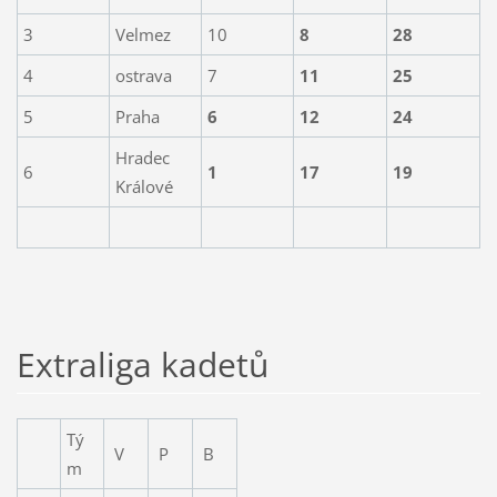
3
Velmez
10
8
28
4
ostrava
7
11
25
5
Praha
6
12
24
Hradec
6
1
17
19
Králové
Extraliga kadetů
Tý
V
P
B
m