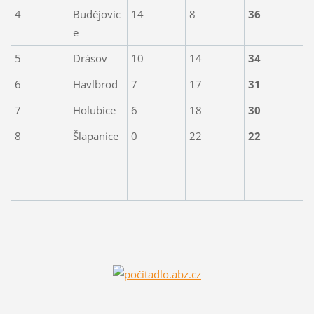
4
Budějovic
14
8
36
e
5
Drásov
10
14
34
6
Havlbrod
7
17
31
7
Holubice
6
18
30
8
Šlapanice
0
22
22