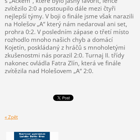
s „Áčkem“, které bylo jasný favorit, lehce
zvítězilo 2:0 a postoupilo dále mezi čtyři
nejlepší týmy. V boji o finále jsme však narazili
na Holešov „A“ který nám nedaroval ani set,
prohra 0:2. V posledním zápase o třetí místo
rozhodlo mnoho našich chyb a domácí
Kojetín, poskládaný z hráčů s mnoholetými
zkušenostmi nás porazil 2:0. Turnaj II. třídy
nakonec ovládla Fatra Zlín, která ve finále
zvítězila nad Holešovem „A“ 2:0.
« Zpět