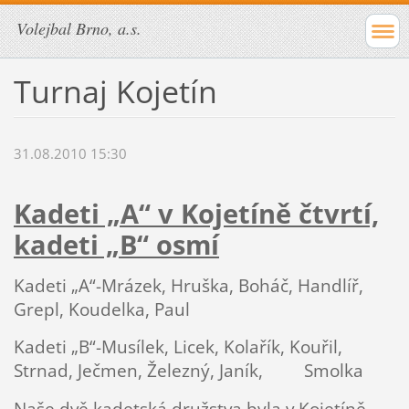
Volejbal Brno, a.s.
Turnaj Kojetín
31.08.2010 15:30
Kadeti „A“ v Kojetíně čtvrtí,
kadeti „B“ osmí
Kadeti „A“-Mrázek, Hruška, Boháč, Handlíř,
Grepl, Koudelka, Paul
Kadeti „B“-Musílek, Licek, Kolařík, Kouřil,
Strnad, Ječmen, Železný, Janík,
Smolka
Naše dvě kadetská družstva byla v Kojetíně