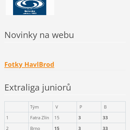
Novinky na webu
Fotky HavlBrod
Extraliga juniorů
Tým
V
P
B
1
Fatra Zlín
15
3
33
2
Brno
15
3
33