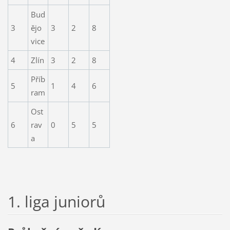
Bud
3
ějo
3
2
8
vice
4
Zlín
3
2
8
Příb
5
1
4
6
ram
Ost
6
rav
0
5
5
a
1. liga juniorů