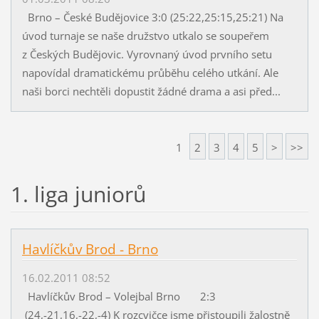
Brno – České Budějovice 3:0 (25:22,25:15,25:21) Na
úvod turnaje se naše družstvo utkalo se soupeřem
z Českých Budějovic. Vyrovnaný úvod prvního setu
napovídal dramatickému průběhu celého utkání. Ale
naši borci nechtěli dopustit žádné drama a asi před...
1
2
3
4
5
>
>>
1. liga juniorů
Havlíčkův Brod - Brno
16.02.2011 08:52
Havlíčkův Brod – Volejbal Brno 2:3
(24,-21,16,-22,-4) K rozcvičce jsme přistoupili žalostně