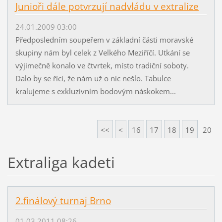
Junioři dále potvrzují nadvládu v extralize
24.01.2009 03:00
Předposledním soupeřem v základní části moravské
skupiny nám byl celek z Velkého Meziříčí. Utkání se
výjimečně konalo ve čtvrtek, místo tradiční soboty.
Dalo by se říci, že nám už o nic nešlo. Tabulce
kralujeme s exkluzivním bodovým náskokem...
<<
<
16
17
18
19
20
Extraliga kadeti
2.finálový turnaj Brno
01.03.2011 08:26