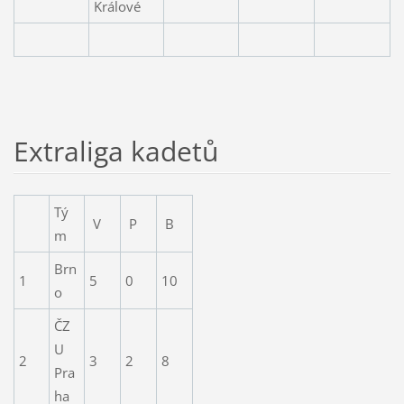
Králové
Extraliga kadetů
Tý
V
P
B
m
Brn
1
5
0
10
o
ČZ
U
2
3
2
8
Pra
ha