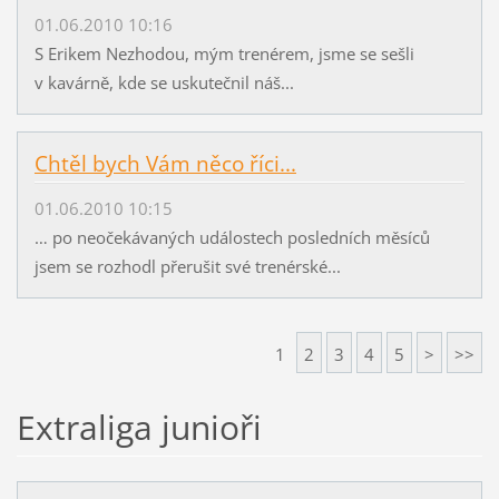
01.06.2010 10:16
S Erikem Nezhodou, mým trenérem, jsme se sešli
v kavárně, kde se uskutečnil náš...
Chtěl bych Vám něco říci...
01.06.2010 10:15
… po neočekávaných událostech posledních měsíců
jsem se rozhodl přerušit své trenérské...
1
2
3
4
5
>
>>
Extraliga junioři