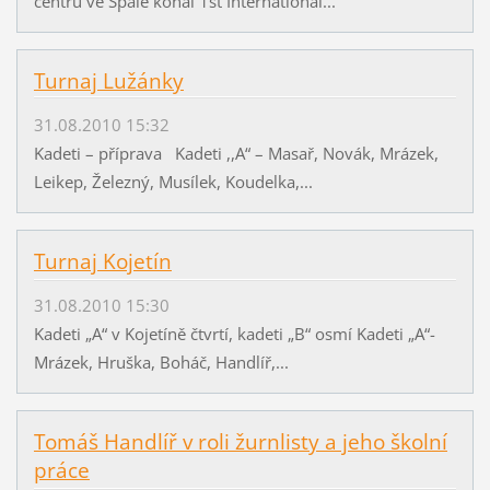
centru ve Spale konal 1st International...
Turnaj Lužánky
31.08.2010 15:32
Kadeti – příprava Kadeti ,,A“ – Masař, Novák, Mrázek,
Leikep, Železný, Musílek, Koudelka,...
Turnaj Kojetín
31.08.2010 15:30
Kadeti „A“ v Kojetíně čtvrtí, kadeti „B“ osmí Kadeti „A“-
Mrázek, Hruška, Boháč, Handlíř,...
Tomáš Handlíř v roli žurnlisty a jeho školní
práce