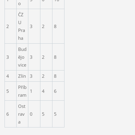
o
ČZ
U
2
3
2
8
Pra
ha
Bud
3
ějo
3
2
8
vice
4
Zlín
3
2
8
Příb
5
1
4
6
ram
Ost
6
rav
0
5
5
a