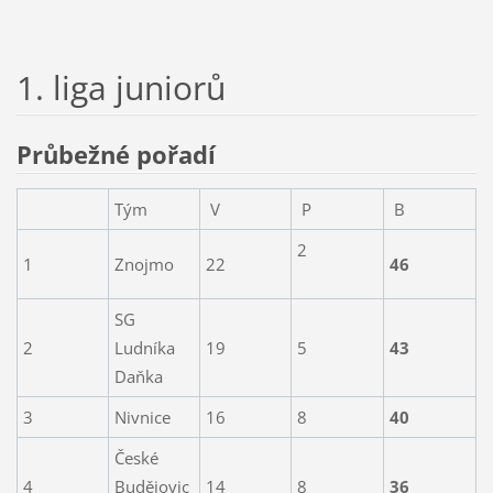
1. liga juniorů
Průbežné pořadí
Tým
V
P
B
2
1
Znojmo
22
46
SG
2
Ludníka
19
5
43
Daňka
3
Nivnice
16
8
40
České
4
Budějovic
14
8
36