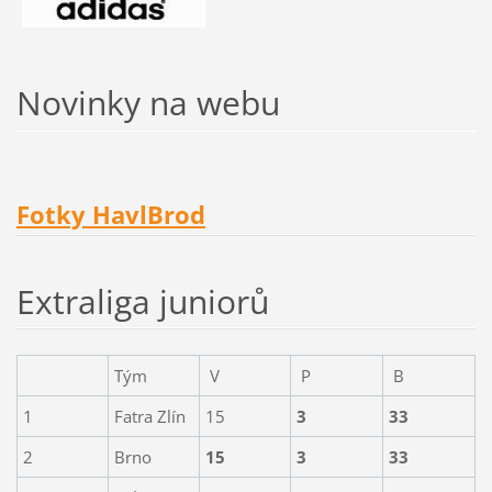
Novinky na webu
Fotky HavlBrod
Extraliga juniorů
Tým
V
P
B
1
Fatra Zlín
15
3
33
2
Brno
15
3
33