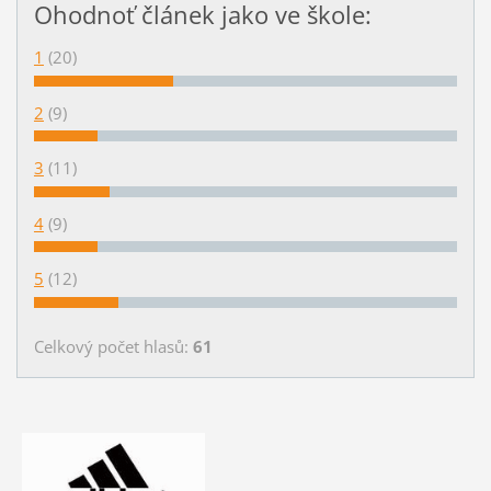
Ohodnoť článek jako ve škole:
1
(20)
2
(9)
3
(11)
4
(9)
5
(12)
Celkový počet hlasů:
61