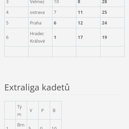
3
Velmez
10
8
28
4
ostrava
7
11
25
5
Praha
6
12
24
Hradec
6
1
17
19
Králové
Extraliga kadetů
Tý
V
P
B
m
Brn
1
5
0
10