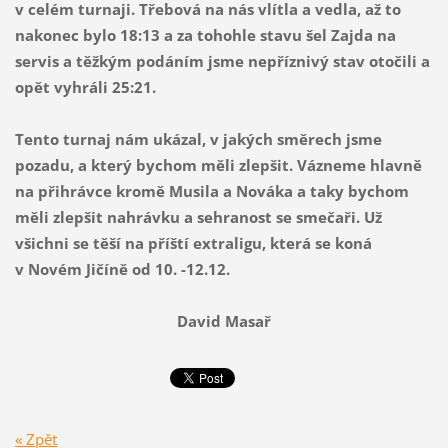
v celém turnaji. Třebová na nás vlítla a vedla, až to
nakonec bylo 18:13 a za tohohle stavu šel Zajda na
servis a těžkým podáním jsme nepříznivý stav otočili a
opět vyhráli 25:21.
Tento turnaj nám ukázal, v jakých směrech jsme
pozadu, a který bychom měli zlepšit. Vázneme hlavně
na přihrávce kromě Musila a Nováka a taky bychom
měli zlepšit nahrávku a sehranost se smečaři. Už
všichni se těší na příští extraligu, která se koná
v Novém Jičíně od 10. -12.12.
David Masař
« Zpět