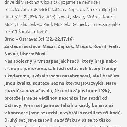
dříve díky rekonstrukci a tak již jsme se nemuseli
rozcvičovat v rukavicích šálách a čepicích. Na extraligu jeli
tito hráči: Zajíček (kapitán), Novák, Masař, Mrázek, Kouřil,
Musil, Fiala, Leikep, Paul, Musílek, Rychecký, Trnečka a jako
trenéři Šamšula, Petrů.
Brno – Ostrava: 3:1
(22,-22,17,16)
Základní sestava:
Masař, Zajíček, Mrázek, Kouřil, Fiala,
Novák, libero: Musil
Náš společný první zápas jak hráčů, který hrají nebo
trénují s juniorama, tak těch ostatních který trénují
s kadetama, ukázal trochu nesehranosti, ale i hráčům
jinou kvalitu soutěže než na kterou jsou zvyklí. Naše
rozcvička naznačovala, že tento zápas bude těžký,
protože jsme se většinou nescházeli na rozdíl od
Ostravy. První set jsme se tahali o každý balón a až
v koncovce jsme se utrhli a vyhráli s rozdílem tří bodů.
Druhý set jsme zaspali na začátku a už se to těžko