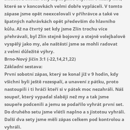
které se v koncovkách velmi dobře vypláceli. V tomto
zápase jsme opět neexcelovali v přihrávce a také ve
špatných nahrávkách opět především do hlavního
kůlu. Až na čtvrtý set kdy jsme Zlín trochu více
přehrávali, byl Zlín stejně bojovný a stejně volejbalově
vyspělý jako my, ale naštěstí jsme se mohli radovat
z velmi důležité výhry.
Brno-Nový Jičín
3:1 (-22,14,21,22)
Základní sestava:
První sobotní zápas, který se konal již v 9 hodin, kdy
všichni byli ještě rozespalí, a unavení z pátku, proto
nastoupili i ti hráči kteří si v pátek moc nezahráli. Náš
soupeř, který vypadal slaběji než my a tak jsme
soupeře podcenili a jemu se podařilo vyhrát první set.
Do druhého setu jsme vlétli naplno a s jistotou vyhráli.
Další dva sety jsme měli zápas celkem pod kontrolou a
vyhráli.