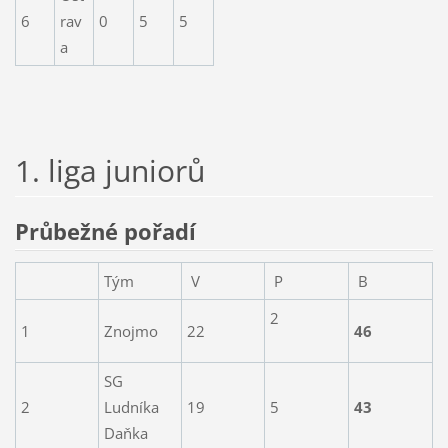
6
rav
0
5
5
a
1. liga juniorů
Průbežné pořadí
Tým
V
P
B
2
1
Znojmo
22
46
SG
2
Ludníka
19
5
43
Daňka