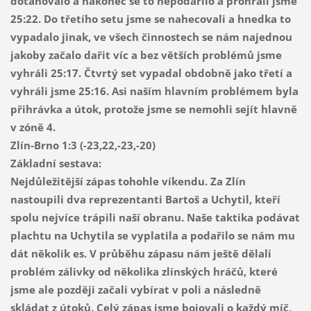
dotahovalo a nakonec se to nepodařilo a prohráli jsme
25:22. Do třetího setu jsme se nahecovali a hnedka to
vypadalo jinak, ve všech činnostech se nám najednou
jakoby začalo dařit víc a bez větších problémů jsme
vyhráli 25:17. Čtvrtý set vypadal obdobně jako třetí a
vyhráli jsme 25:16. Asi naším hlavním problémem byla
přihrávka a útok, protože jsme se nemohli sejít hlavně
v zóně 4.
Zlín-Brno
1:3 (-23,22,-23,-20)
Základní sestava:
Nejdůležitější zápas tohohle víkendu. Za Zlín
nastoupili dva reprezentanti Bartoš a Uchytil, kteří
spolu nejvíce trápili naší obranu. Naše taktika podávat
plachtu na Uchytila se vyplatila a podařilo se nám mu
dát několik es. V průběhu zápasu nám ještě dělali
problém zálivky od několika zlínských hráčů, které
jsme ale později začali vybírat v poli a následně
skládat z útoků. Celý zápas jsme bojovali o každý míč,