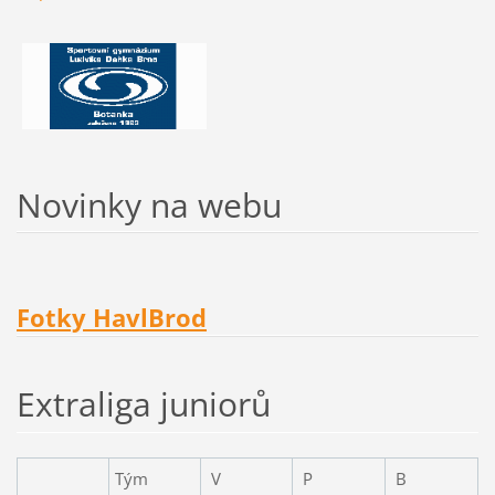
Novinky na webu
Fotky HavlBrod
Extraliga juniorů
Tým
V
P
B