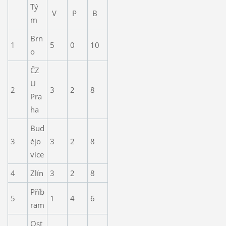
Tý
V
P
B
m
Brn
1
5
0
10
o
ČZ
U
2
3
2
8
Pra
ha
Bud
3
ějo
3
2
8
vice
4
Zlín
3
2
8
Příb
5
1
4
6
ram
Ost