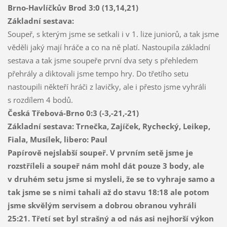
Brno-Havlíčkův Brod
3:0 (13,14,21)
Základní sestava:
Soupeř, s kterým jsme se setkali i v 1. lize juniorů, a tak jsme
věděli jaký mají hráče a co na ně platí. Nastoupila základní
sestava a tak jsme soupeře první dva sety s přehledem
přehrály a diktovali jsme tempo hry. Do třetího setu
nastoupili někteří hráči z lavičky, ale i přesto jsme vyhráli
s rozdílem 4 bodů.
Česká Třebová-Brno
0:3 (-3,-21,-21)
Základní sestava:
Trnečka, Zajíček, Rychecký, Leikep,
Fiala, Musílek, libero: Paul
Papírově nejslabší soupeř. V prvním setě jsme je
rozstříleli a soupeř nám mohl dát pouze 3 body, ale
v druhém setu jsme si mysleli, že se to vyhraje samo a
tak jsme se s nimi tahali až do stavu 18:18 ale potom
jsme skvělým servisem a dobrou obranou vyhráli
25:21. Třetí set byl strašný a od nás asi nejhorší výkon