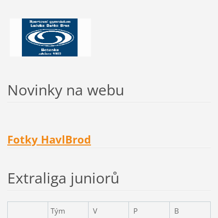
Novinky na webu
Fotky HavlBrod
Extraliga juniorů
Tým
V
P
B