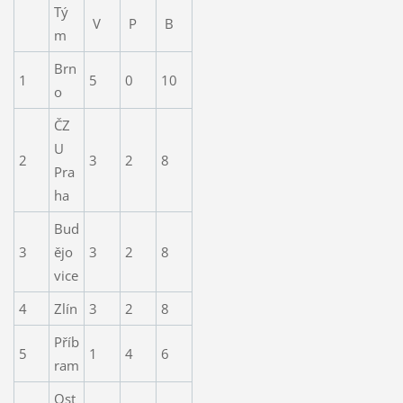
Tý
V
P
B
m
Brn
1
5
0
10
o
ČZ
U
2
3
2
8
Pra
ha
Bud
3
ějo
3
2
8
vice
4
Zlín
3
2
8
Příb
5
1
4
6
ram
Ost