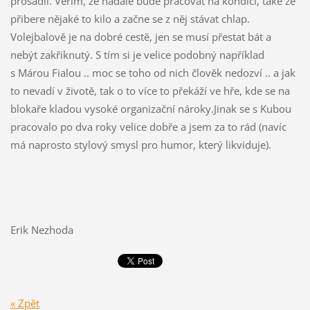
prosadil. Věřím, že nadále bude pracovat na kondici, také že
přibere nějaké to kilo a začne se z něj stávat chlap.
Volejbalově je na dobré cestě, jen se musí přestat bát a
nebýt zakřiknutý. S tím si je velice podobný například
s Márou Fialou .. moc se toho od nich člověk nedozví .. a jak
to nevadí v životě, tak o to více to překáží ve hře, kde se na
blokaře kladou vysoké organizační nároky.Jinak se s Kubou
pracovalo po dva roky velice dobře a jsem za to rád (navíc
má naprosto stylový smysl pro humor, který likviduje).
Erik Nezhoda
« Zpět