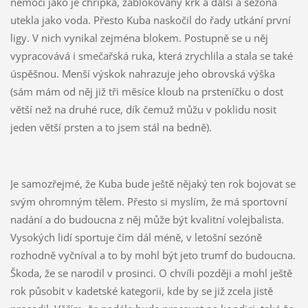
nemoci jako je chřipka, zablokovaný krk a další a sezóna
utekla jako voda. Přesto Kuba naskočil do řady utkání první
ligy. V nich vynikal zejména blokem. Postupně se u něj
vypracovává i smečařská ruka, která zrychlila a stala se také
úspěšnou. Menší výskok nahrazuje jeho obrovská výška
(sám mám od něj již tři měsíce kloub na prsteníčku o dost
větší než na druhé ruce, dík čemuž můžu v poklidu nosit
jeden větší prsten a to jsem stál na bedně).
Je samozřejmé, že Kuba bude ještě nějaký ten rok bojovat se
svým ohromným tělem. Přesto si myslím, že má sportovní
nadání a do budoucna z něj může být kvalitní volejbalista.
Vysokých lidí sportuje čím dál méně, v letošní sezóně
rozhodně vyčníval a to by mohl být jeto trumf do budoucna.
Škoda, že se narodil v prosinci. O chvíli později a mohl ještě
rok působit v kadetské kategorii, kde by se již zcela jistě