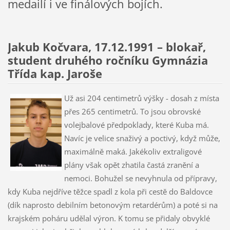
medailí i ve finálových bojích.
Jakub Kočvara, 17.12.1991 – blokař,
student druhého ročníku Gymnázia
Třída kap. Jaroše
Už asi 204 centimetrů výšky - dosah z místa
přes 265 centimetrů. To jsou obrovské
volejbalové předpoklady, které Kuba má.
Navíc je velice snaživý a poctivý, když může,
maximálně maká. Jakékoliv extraligové
plány však opět zhatila častá zranění a
nemoci. Bohužel se nevyhnula od přípravy,
kdy Kuba nejdříve těžce spadl z kola při cestě do Baldovce
(dík naprosto debilním betonovým retardérům) a poté si na
krajském poháru udělal výron. K tomu se přidaly obvyklé