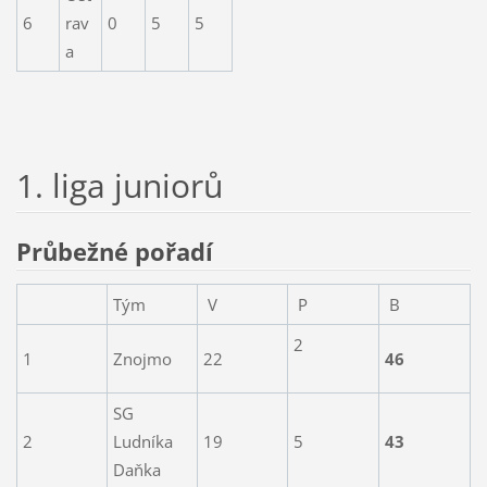
6
rav
0
5
5
a
1. liga juniorů
Průbežné pořadí
Tým
V
P
B
2
1
Znojmo
22
46
SG
2
Ludníka
19
5
43
Daňka