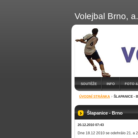
Volejbal Brno, a.
SOUTĚŽE
INFO
FOTO &
ÚVODNÍ STRÁNKA
ŠLAPANICE - 
Šlapanice - Brno
20.12.2010 07:43
Dne 18.12 2010 se odehrálo 21. a 22