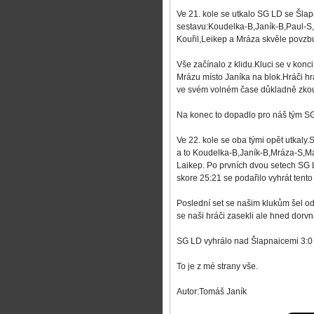
Ve 21. kole se utkalo SG LD se Šlap
sestavu:Koudelka-B,Janík-B,Paul-S,
Kouřil,Leikep a Mráza skvěle povzb
Vše začínalo z klidu.Kluci se v konci
Mrázu místo Janíka na blok.Hráči hr
ve svém volném čase důkladně zkou
Na konec to dopadlo pro náš tým SG
Ve 22. kole se oba tými opět utka
a to Koudelka-B,Janík-B,Mráza-S,Mas
Laikep. Po prvních dvou setech SG L
skore 25:21 se podařilo vyhrát tent
Poslední set se našim klukům šel o
se naši hráči zasekli ale hned dorvna
SG LD vyhrálo nad Šlapnaicemi 3:0 
To je z mé strany vše.
Autor:Tomáš Janík