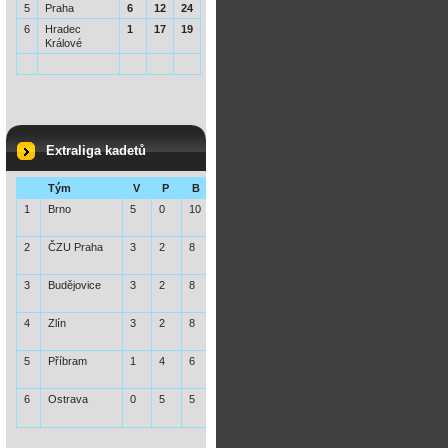
5
Praha
6
12
24
6
Hradec
1
17
19
Králové
Extraliga kadetů
Tým
V
P
B
1
Brno
5
0
10
2
ČZU Praha
3
2
8
3
Budějovice
3
2
8
4
Zlín
3
2
8
5
Příbram
1
4
6
6
Ostrava
0
5
5