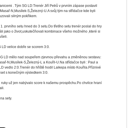
anicemi . Tým SG LD:Trenér Jiří Petrů v prvním zápase postavil
Masař-N,Musílek-S,Železný-U.A svůj tým na střídačce kde byli
uzovali silným pokřikem.
 1. prvního setu hned do 3 setu.Do třetího setu trenér poslal do hry
áli jako o život,uskutečňovali kombinace všeho možného ,které si
šeli.
 LD velice dobře se scorem 3:0.
ly.SG LD mělo nad soupeřem zjevnou převahu a změněnou sestavu:
ař-N,Musílek-S,Železný-L a Kouřil-U.Na střídačce byli : Paul a
D vedlo 2:0.Trenér do hřiště hodil Laikepa místo Kouřila.Příznivé
o set s konečným výsledkem 3:0.
d ruky už jen nabývalo score k našemu prospěchu.Po chvilce hraní
li.
na sety.