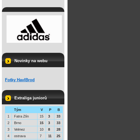
Novinky na webu
Fotky HavlBrod
Extraliga juniorů
Tým
V
P
B
1
Fatra Zlín
15
3
33
2
Brno
15
3
33
3
Velmez
10
8
28
4
ostrava
7
11
25