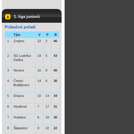
1. liga juniorů
Průbežné pořadí
Tým
V
P
B
1
Znojmo
22
2
46
2
SG Ludníka
19
5
43
Daňka
3
Nivnice
16
8
40
4
České
14
8
36
Budějovice
5
Drásov
10
14
34
6
Havlbrod
7
17
31
7
Holubice
6
18
30
8
Šlapanice
0
22
22