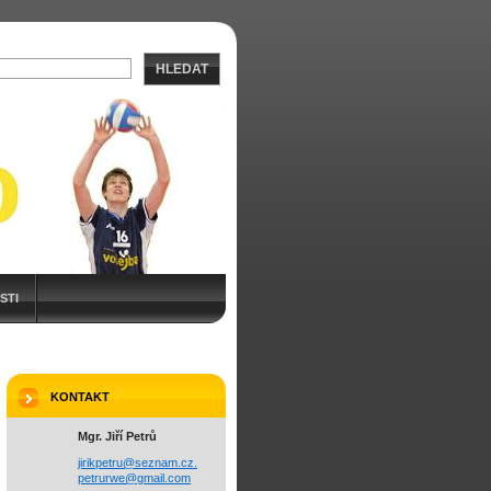
HLEDAT
STI
KONTAKT
Mgr. Jiří Petrů
jirikpetru@seznam.cz.
petrurwe@gmail.com