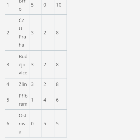
Brn
1
5
0
10
o
ČZ
U
2
3
2
8
Pra
ha
Bud
3
ějo
3
2
8
vice
4
Zlín
3
2
8
Příb
5
1
4
6
ram
Ost
6
rav
0
5
5
a