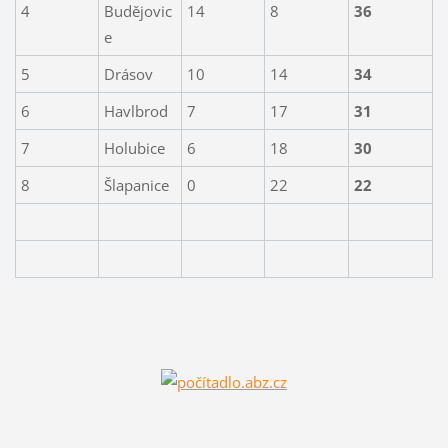
4
Budějovic
14
8
36
e
5
Drásov
10
14
34
6
Havlbrod
7
17
31
7
Holubice
6
18
30
8
Šlapanice
0
22
22