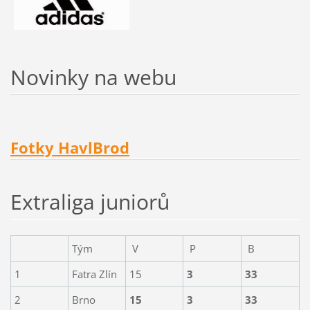
Novinky na webu
Fotky HavlBrod
Extraliga juniorů
Tým
V
P
B
1
Fatra Zlín
15
3
33
2
Brno
15
3
33