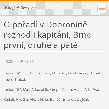
Volejbal Brno, a.s.
O pořadí v Dobroníně
rozhodli kapitáni, Brno
první, druhé a páté
23.08.2009 13:36
Junioři "A": Ulč, Babák, Lanč, Chmelař, Doubravský, Kubalec,
libero Trubák
Junioři "B": Masař, kozubík, Grepl, Caban, Handlíř, Kočvara
Kadeti: Hruška, Vičar, Fiala, Boháč, Šmerda, Zajíček