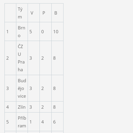
Tý
V
P
B
m
Brn
1
5
0
10
o
ČZ
U
2
3
2
8
Pra
ha
Bud
3
ějo
3
2
8
vice
4
Zlín
3
2
8
Příb
5
1
4
6
ram