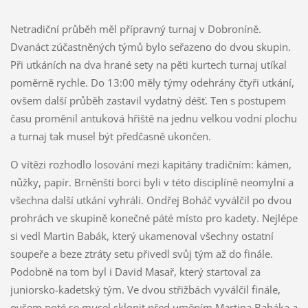
Netradiční průběh měl přípravný turnaj v Dobroníně.
Dvanáct zúčastněných týmů bylo seřazeno do dvou skupin.
Při utkáních na dva hrané sety na pěti kurtech turnaj utíkal
poměrně rychle. Do 13:00 měly týmy odehrány čtyři utkání,
ovšem další průběh zastavil vydatný déšť. Ten s postupem
času proměnil antuková hřiště na jednu velkou vodní plochu
a turnaj tak musel být předčasně ukončen.
O vítězi rozhodlo losování mezi kapitány tradičním: kámen,
nůžky, papír. Brněnští borci byli v této disciplíně neomylní a
všechna další utkání vyhráli. Ondřej Boháč vyválčil po dvou
prohrách ve skupině konečné páté místo pro kadety. Nejlépe
si vedl Martin Babák, který ukamenoval všechny ostatní
soupeře a beze ztráty setu přivedl svůj tým až do finále.
Podobně na tom byl i David Masař, který startoval za
juniorsko-kadetský tým. Ve dvou střižbách vyválčil finále,
ovšem poté se musel sklonit před uměním Martina Babáka a