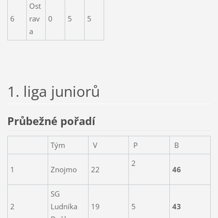
Ost
6
rav
0
5
5
a
1. liga juniorů
Průbežné pořadí
Tým
V
P
B
2
1
Znojmo
22
46
SG
2
Ludníka
19
5
43