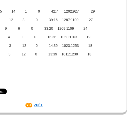
5
14
1
0
42:7
1202:927
29
12
3
0
39:16
1287:1100
27
9
6
0
33:20
1209:1109
24
4
11
0
16:36
1050:1163
19
3
12
0
14:39
1023:1253
18
3
12
0
13:39
1011:1230
18
ZPĚT