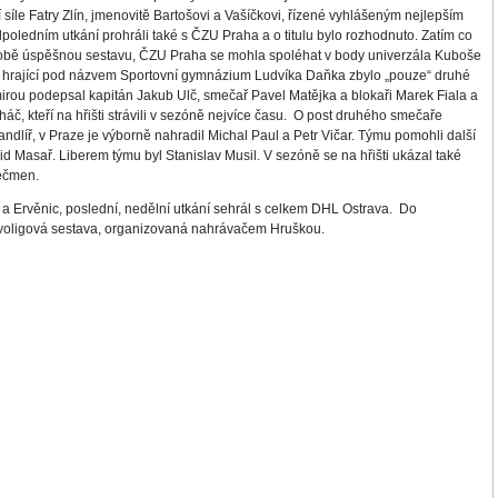
í síle Fatry Zlín, jmenovitě Bartošovi a Vašíčkovi, řízené vyhlášeným nejlepším
ledním utkání prohráli také s ČZU Praha a o titulu bylo rozhodnuto. Zatím co
době úspěšnou sestavu, ČZU Praha se mohla spoléhat v body univerzála Kuboše
 hrající pod názvem Sportovní gymnázium Ludvíka Daňka zbylo „pouze“ druhé
mirou podepsal kapitán Jakub Ulč, smečař Pavel Matějka a blokaři Marek Fiala a
č, kteří na hřišti strávili v sezóně nejvíce času.
O post druhého smečaře
dlíř, v Praze je výborně nahradil Michal Paul a Petr Vičar. Týmu pomohli další
 Masař. Liberem týmu byl Stanislav Musil. V sezóně se na hřišti ukázal také
Ječmen.
 a Ervěnic, poslední, nedělní utkání sehrál s celkem DHL Ostrava.
Do
rvoligová sestava, organizovaná nahrávačem Hruškou.