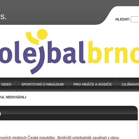
s.
HLEDAT:
 VIDEO
SPORTOVNÍ GYMNÁZIUM
PRO HRÁČE A RODIČE
ZAJÍMAVO
TUL NEDOSÁHLI
i
onových mistrech České republiky.
Brněnští volejbalisté zaváhali v obou