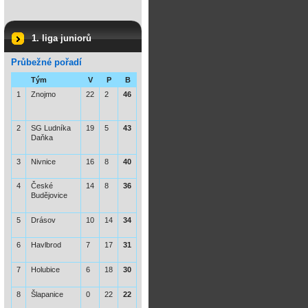
1. liga juniorů
Průbežné pořadí
Tým
V
P
B
1
Znojmo
22
2
46
2
SG Ludníka
19
5
43
Daňka
3
Nivnice
16
8
40
4
České
14
8
36
Budějovice
5
Drásov
10
14
34
6
Havlbrod
7
17
31
7
Holubice
6
18
30
8
Šlapanice
0
22
22