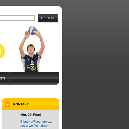
HLEDAT
STI
KONTAKT
Mgr. Jiří Petrů
jirikpetru@seznam.cz.
petrurwe@gmail.com