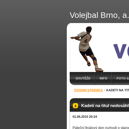
Volejbal Brno, a.
SOUTĚŽE
INFO
FOTO &
ÚVODNÍ STRÁNKA
KADETI NA TI
Kadeti na titul nedosáhl
01.06.2010 20:24
Páteční finálový den rozhodl o star