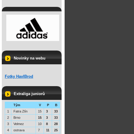
Novinky na webu
Fotky HavlBrod
Extraliga juniorů
Tým
V
P
B
1
Fatra Zlín
15
3
33
2
Brno
15
3
33
3
Velmez
10
8
28
4
ostrava
7
11
25