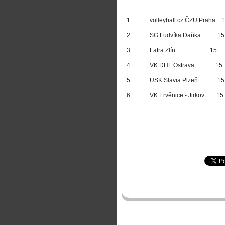
1.
volleyball.cz ČZU Praha
1
2.
SG Ludvíka Daňka
15
3.
Fatra Zlín
15
4.
VK DHL Ostrava
15
5.
USK Slavia Plzeň
15
6.
VK Ervěnice - Jirkov
15