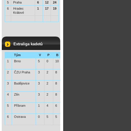
5
Praha
6
12
24
6
Hradec
1
17
19
Králové
Extraliga kadetů
Tým
V
P
B
1
Brno
5
0
10
2
ČZU Praha
3
2
8
3
Budějovice
3
2
8
4
Zlín
3
2
8
5
Příbram
1
4
6
6
Ostrava
0
5
5