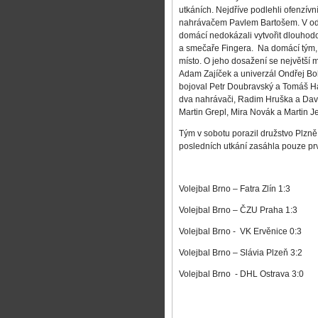
utkáních. Nejdříve podlehli ofenzívn
nahrávačem Pavlem Bartošem. V odpo
domácí nedokázali vytvořit dlouho
a smečaře Fingera.
Na domácí tým,
místo. O jeho dosažení se největší 
Adam Zajíček a univerzál Ondřej Bohá
bojoval Petr Doubravský a Tomáš Han
dva nahrávači, Radim Hruška a David
Martin Grepl, Mira Novák a Martin 
Tým v sobotu porazil družstvo Plzně
posledních utkání zasáhla pouze p
Volejbal Brno – Fatra Zlín 1:3
Volejbal Brno – ČZU Praha 1:3
Volejbal Brno -
VK Ervěnice 0:3
Volejbal Brno – Slávia Plzeň 3:2
Volejbal Brno
- DHL Ostrava 3:0