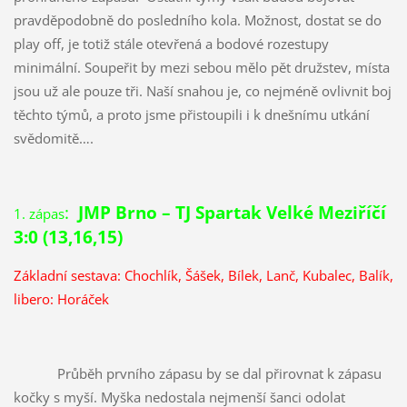
pravděpodobně do posledního kola. Možnost, dostat se do
play off, je totiž stále otevřená a bodové rozestupy
minimální. Soupeřit by mezi sebou mělo pět družstev, místa
jsou už ale pouze tři. Naší snahou je, co nejméně ovlivnit boj
těchto týmů, a proto jsme přistoupili i k dnešnímu utkání
svědomitě….
:
JMP Brno – TJ Spartak Velké Meziříčí
1. zápas
3:0 (13,16,15)
Základní sestava: Chochlík, Šášek, Bílek, Lanč, Kubalec, Balík,
libero: Horáček
Průběh prvního zápasu by se dal přirovnat k zápasu
kočky s myší. Myška nedostala nejmenší šanci odolat