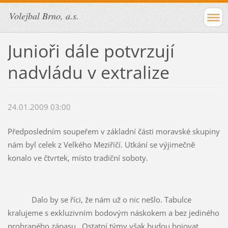
Volejbal Brno, a.s.
Junioři dále potvrzují
nadvládu v extralize
24.01.2009 03:00
Předposledním soupeřem v základní části moravské skupiny
nám byl celek z Velkého Meziříčí. Utkání se výjimečně
konalo ve čtvrtek, místo tradiční soboty.
Dalo by se říci, že nám už o nic nešlo. Tabulce
kralujeme s exkluzivním bodovým náskokem a bez jediného
prohraného zápasu.
Ostatní týmy však budou bojovat