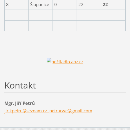
8
Šlapanice
0
22
22
Kontakt
Mgr. Jiří Petrů
jirikpetru@seznam.cz. petrurwe@gmail.com