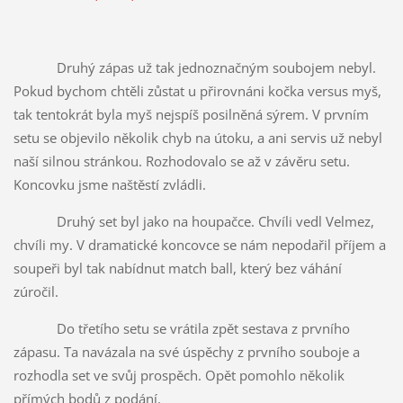
Druhý zápas už tak jednoznačným soubojem nebyl.
Pokud bychom chtěli zůstat u přirovnáni kočka versus myš,
tak tentokrát byla myš nejspíš posilněná sýrem. V prvním
setu se objevilo několik chyb na útoku, a ani servis už nebyl
naší silnou stránkou. Rozhodovalo se až v závěru setu.
Koncovku jsme naštěstí zvládli.
Druhý set byl jako na houpačce. Chvíli vedl Velmez,
chvíli my. V dramatické koncovce se nám nepodařil příjem a
soupeři byl tak nabídnut match ball, který bez váhání
zúročil.
Do třetího setu se vrátila zpět sestava z prvního
zápasu. Ta navázala na své úspěchy z prvního souboje a
rozhodla set ve svůj prospěch. Opět pomohlo několik
přímých bodů z podání.