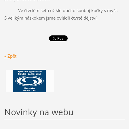
Ve čtvrtém setu už šlo opět o souboj kočky s myší.
S velikým náskokem jsme ovládli čtvrté dějství.
« Zpět
Novinky na webu