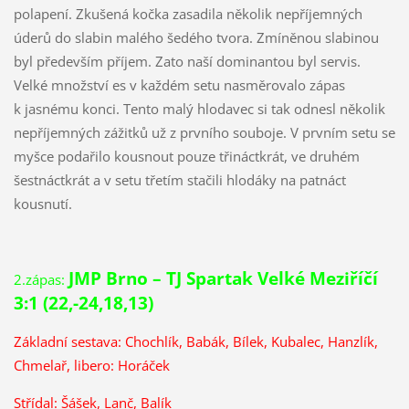
polapení. Zkušená kočka zasadila několik nepříjemných
úderů do slabin malého šedého tvora. Zmíněnou slabinou
byl především příjem. Zato naší dominantou byl servis.
Velké množství es v každém setu nasměrovalo zápas
k jasnému konci. Tento malý hlodavec si tak odnesl několik
nepříjemných zážitků už z prvního souboje. V prvním setu se
myšce podařilo kousnout pouze třináctkrát, ve druhém
šestnáctkrát a v setu třetím stačili hlodáky na patnáct
kousnutí.
JMP Brno – TJ Spartak Velké Meziříčí
2.zápas:
3:1 (22,-24,18,13)
Základní sestava: Chochlík, Babák, Bílek, Kubalec, Hanzlík,
Chmelař, libero: Horáček
Střídal: Šášek, Lanč, Balík