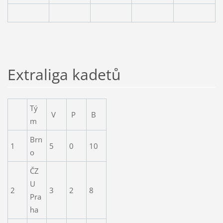
Extraliga kadetů
Tý
V
P
B
m
Brn
1
5
0
10
o
ČZ
U
2
3
2
8
Pra
ha