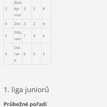
Bud
3
ějo
3
2
8
vice
4
Zlín
3
2
8
Příb
5
1
4
6
ram
Ost
6
rav
0
5
5
a
1. liga juniorů
Průbežné pořadí