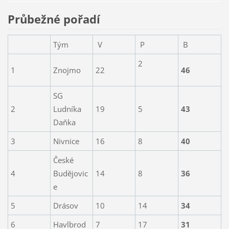
Průbežné pořadí
Tým
V
P
B
2
1
Znojmo
22
46
SG
2
Ludníka
19
5
43
Daňka
3
Nivnice
16
8
40
České
4
Budějovic
14
8
36
e
5
Drásov
10
14
34
6
Havlbrod
7
17
31