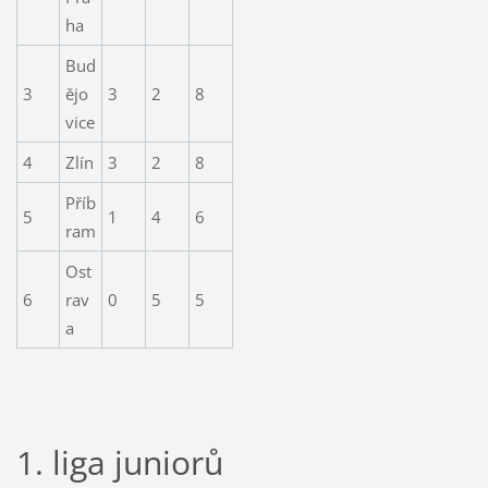
ha
Bud
3
ějo
3
2
8
vice
4
Zlín
3
2
8
Příb
5
1
4
6
ram
Ost
6
rav
0
5
5
a
1. liga juniorů