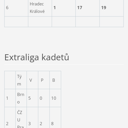
Hradec
6
1
17
19
Králové
Extraliga kadetů
Tý
V
P
B
m
Brn
1
5
0
10
o
ČZ
U
2
3
2
8
Pra