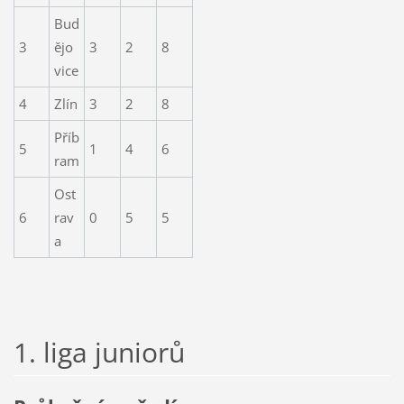
Bud
3
ějo
3
2
8
vice
4
Zlín
3
2
8
Příb
5
1
4
6
ram
Ost
6
rav
0
5
5
a
1. liga juniorů