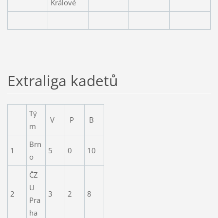
Králové
Extraliga kadetů
Tý
V
P
B
m
Brn
1
5
0
10
o
ČZ
U
2
3
2
8
Pra
ha