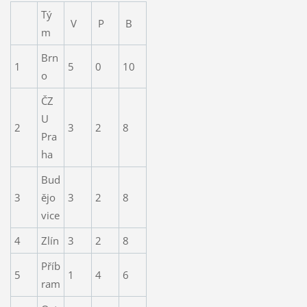
Tý
V
P
B
m
Brn
1
5
0
10
o
ČZ
U
2
3
2
8
Pra
ha
Bud
3
ějo
3
2
8
vice
4
Zlín
3
2
8
Příb
5
1
4
6
ram