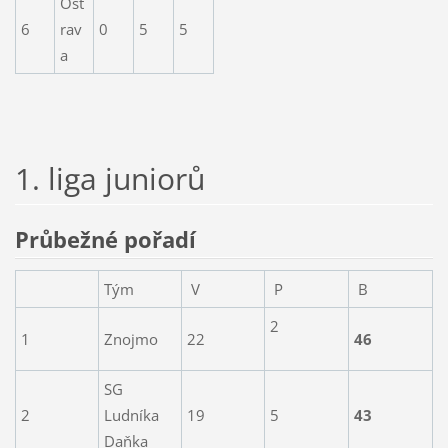
Ost
6
rav
0
5
5
a
1. liga juniorů
Průbežné pořadí
Tým
V
P
B
2
1
Znojmo
22
46
SG
2
Ludníka
19
5
43
Daňka