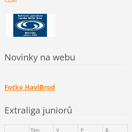
Novinky na webu
Fotky HavlBrod
Extraliga juniorů
Tým
V
P
B