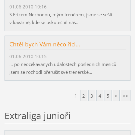
01.06.2010 10:16
S Erikem Nezhodou, mým trenérem, jsme se sešli
v kavárně, kde se uskutečnil náš...
Chtěl bych Vám něco říci...
01.06.2010 10:15
… po neočekávaných událostech posledních měsíců
jsem se rozhodl přerušit své trenérské...
1
2
3
4
5
>
>>
Extraliga junioři