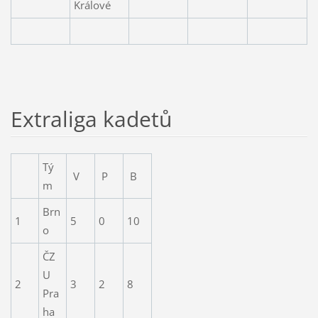
Králové
Extraliga kadetů
Tý
V
P
B
m
Brn
1
5
0
10
o
ČZ
U
2
3
2
8
Pra
ha