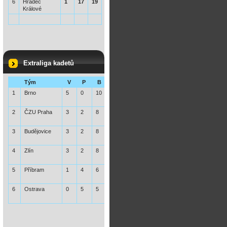
6
Hradec
1
17
19
Králové
Extraliga kadetů
Tým
V
P
B
1
Brno
5
0
10
2
ČZU Praha
3
2
8
3
Budějovice
3
2
8
4
Zlín
3
2
8
5
Příbram
1
4
6
6
Ostrava
0
5
5