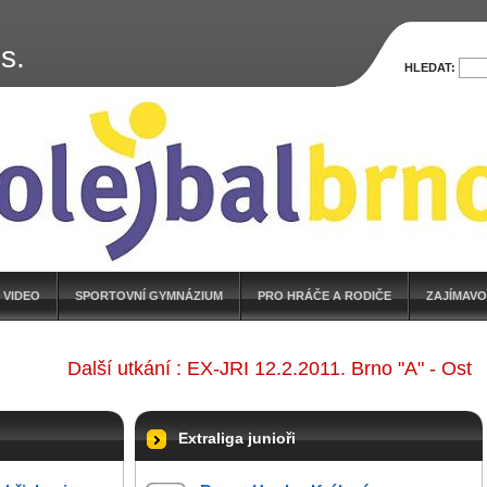
s.
HLEDAT:
 VIDEO
SPORTOVNÍ GYMNÁZIUM
PRO HRÁČE A RODIČE
ZAJÍMAVO
Další utkání : EX-JRI 12.2.2011. Brno "A" - Ostrava 
Extraliga junioři