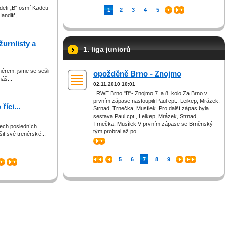
adeti „B“ osmí Kadeti
1
2
3
4
5
ndlíř,...
žurnlisty a
1. liga juniorů
érem, jsme se sešli
opožděně Brno - Znojmo
áš...
02.11.2010 10:01
RWE Brno "B"- Znojmo 7. a 8. kolo Za Brno v
prvním zápase nastoupili Paul cpt., Leikep, Mrázek,
íci...
Strnad, Trnečka, Musílek. Pro další zápas byla
sestava Paul cpt., Leikep, Mrázek, Strnad,
Trnečka, Musílek V prvním zápase se Brněnský
ech posledních
tým probral až po...
it své trenérské...
>>
5
6
7
8
9