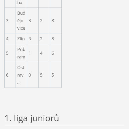
ha
Bud
3
ějo
3
2
8
vice
4
Zlín
3
2
8
Příb
5
1
4
6
ram
Ost
6
rav
0
5
5
a
1. liga juniorů