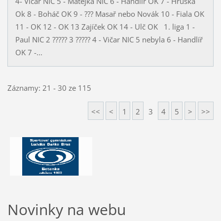
4- Vičar NIC 5 - Matějka NIC 6 - Handlíř OK 7 - Hruška
Ok 8 - Boháč OK 9 - ??? Masař nebo Novák 10 - Fiala OK
11 - OK 12 - OK 13 Zajíček OK 14 - Ulč OK 1. liga 1 -
Paul NIC 2 ????? 3 ????? 4 - Vičar NIC 5 nebyla 6 - Handlíř
OK 7 -...
Záznamy: 21 - 30 ze 115
<<
<
1
2
3
4
5
>
>>
Novinky na webu