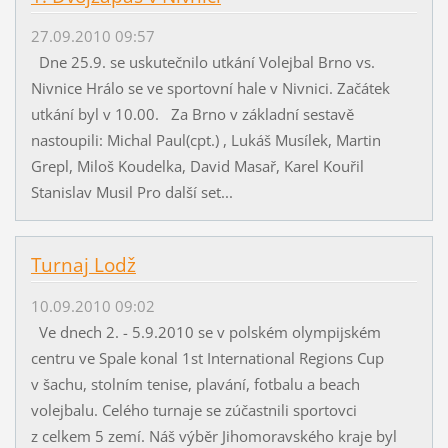
27.09.2010 09:57
Dne 25.9. se uskutečnilo utkání Volejbal Brno vs.
Nivnice Hrálo se ve sportovní hale v Nivnici. Začátek
utkání byl v 10.00. Za Brno v základní sestavě
nastoupili: Michal Paul(cpt.) , Lukáš Musílek, Martin
Grepl, Miloš Koudelka, David Masař, Karel Kouřil
Stanislav Musil Pro další set...
Turnaj Lodž
10.09.2010 09:02
Ve dnech 2. - 5.9.2010 se v polském olympijském
centru ve Spale konal 1st International Regions Cup
v šachu, stolním tenise, plavání, fotbalu a beach
volejbalu. Celého turnaje se zúčastnili sportovci
z celkem 5 zemí. Náš výběr Jihomoravského kraje byl