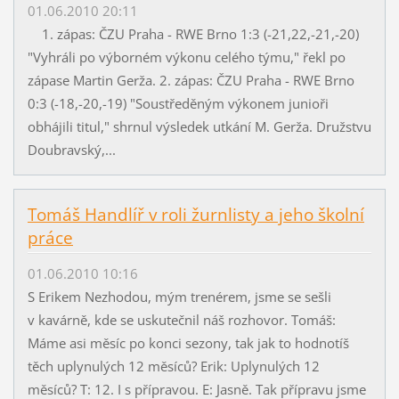
01.06.2010 20:11
1. zápas: ČZU Praha - RWE Brno 1:3 (-21,22,-21,-20)
"Vyhráli po výborném výkonu celého týmu," řekl po
zápase Martin Gerža. 2. zápas: ČZU Praha - RWE Brno
0:3 (-18,-20,-19) "Soustředěným výkonem junioři
obhájili titul," shrnul výsledek utkání M. Gerža. Družstvu
Doubravský,...
Tomáš Handlíř v roli žurnlisty a jeho školní
práce
01.06.2010 10:16
S Erikem Nezhodou, mým trenérem, jsme se sešli
v kavárně, kde se uskutečnil náš rozhovor. Tomáš:
Máme asi měsíc po konci sezony, tak jak to hodnotíš
těch uplynulých 12 měsíců? Erik: Uplynulých 12
měsíců? T: 12. I s přípravou. E: Jasně. Tak přípravu jsme