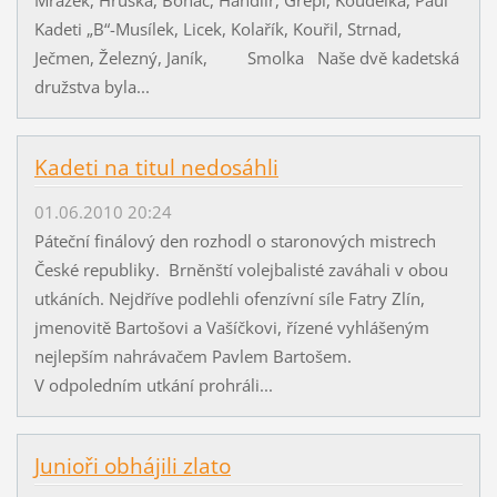
Kadeti „B“-Musílek, Licek, Kolařík, Kouřil, Strnad,
Ječmen, Železný, Janík, Smolka Naše dvě kadetská
družstva byla...
Kadeti na titul nedosáhli
01.06.2010 20:24
Páteční finálový den rozhodl o staronových mistrech
České republiky. Brněnští volejbalisté zaváhali v obou
utkáních. Nejdříve podlehli ofenzívní síle Fatry Zlín,
jmenovitě Bartošovi a Vašíčkovi, řízené vyhlášeným
nejlepším nahrávačem Pavlem Bartošem.
V odpoledním utkání prohráli...
Junioři obhájili zlato