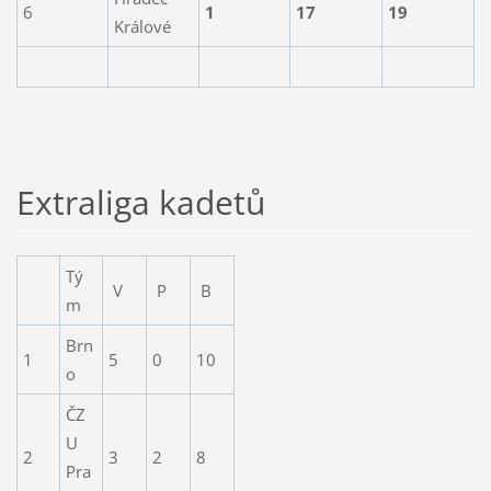
6
1
17
19
Králové
Extraliga kadetů
Tý
V
P
B
m
Brn
1
5
0
10
o
ČZ
U
2
3
2
8
Pra