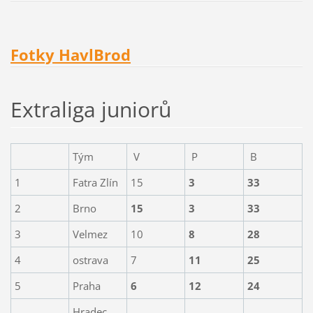
Fotky HavlBrod
Extraliga juniorů
Tým
V
P
B
1
Fatra Zlín
15
3
33
2
Brno
15
3
33
3
Velmez
10
8
28
4
ostrava
7
11
25
5
Praha
6
12
24
Hradec