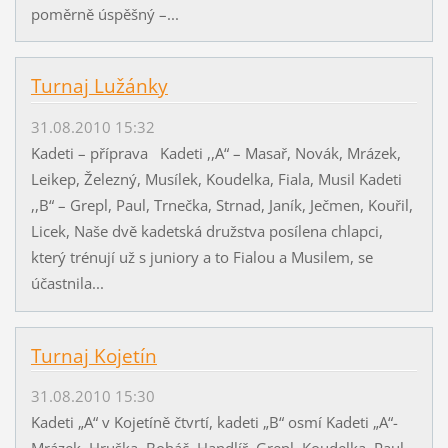
poměrně úspěšný –...
Turnaj Lužánky
31.08.2010 15:32
Kadeti – příprava Kadeti ,,A“ – Masař, Novák, Mrázek,
Leikep, Železný, Musílek, Koudelka, Fiala, Musil Kadeti
,,B“ – Grepl, Paul, Trnečka, Strnad, Janík, Ječmen, Kouřil,
Licek, Naše dvě kadetská družstva posílena chlapci,
který trénují už s juniory a to Fialou a Musilem, se
účastnila...
Turnaj Kojetín
31.08.2010 15:30
Kadeti „A“ v Kojetíně čtvrtí, kadeti „B“ osmí Kadeti „A“-
Mrázek, Hruška, Boháč, Handlíř, Grepl, Koudelka, Paul