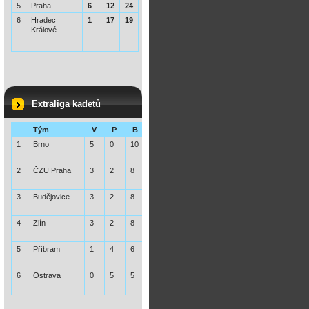
5
Praha
6
12
24
6
Hradec
1
17
19
Králové
Extraliga kadetů
Tým
V
P
B
1
Brno
5
0
10
2
ČZU Praha
3
2
8
3
Budějovice
3
2
8
4
Zlín
3
2
8
5
Příbram
1
4
6
6
Ostrava
0
5
5