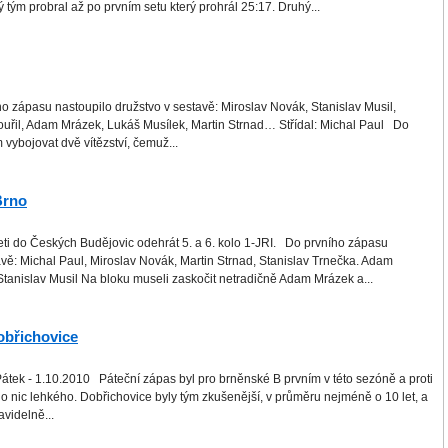
tým probral až po prvním setu který prohrál 25:17. Druhý...
zápasu nastoupilo družstvo v sestavě: Miroslav Novák, Stanislav Musil,
ouřil, Adam Mrázek, Lukáš Musílek, Martin Strnad… Střídal: Michal Paul Do
m vybojovat dvě vítězství, čemuž...
Brno
ti do Českých Budějovic odehrát 5. a 6. kolo 1-JRI. Do prvního zápasu
avě: Michal Paul, Miroslav Novák, Martin Strnad, Stanislav Trnečka. Adam
tanislav Musil Na bloku museli zaskočit netradičně Adam Mrázek a...
Dobřichovice
átek - 1.10.2010 Páteční zápas byl pro brněnské B prvním v této sezóně a proti
 nic lehkého. Dobřichovice byly tým zkušenější, v průměru nejméně o 10 let, a
videlně...