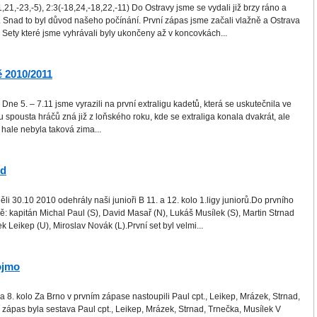
21,-23,-5), 2:3(-18,24,-18,22,-11) Do Ostravy jsme se vydali již brzy ráno a
 Snad to byl důvod našeho počínání. První zápas jsme začali vlažně a Ostrava
. Sety které jsme vyhrávali byly ukončeny až v koncovkách...
ě 2010/2011
ne 5. – 7.11 jsme vyrazili na první extraligu kadetů, která se uskutečnila ve
u spousta hráčů zná již z loňského roku, kde se extraliga konala dvakrát, ale
v hale nebyla taková zima...
od
i 30.10 2010 odehrály naši junioři B 11. a 12. kolo 1.ligy juniorů.Do prvního
ě: kapitán Michal Paul (S), David Masař (N), Lukáš Musílek (S), Martin Strnad
 Leikep (U), Miroslav Novák (L).První set byl velmi...
ojmo
8. kolo Za Brno v prvním zápase nastoupili Paul cpt., Leikep, Mrázek, Strnad,
í zápas byla sestava Paul cpt., Leikep, Mrázek, Strnad, Trnečka, Musílek V