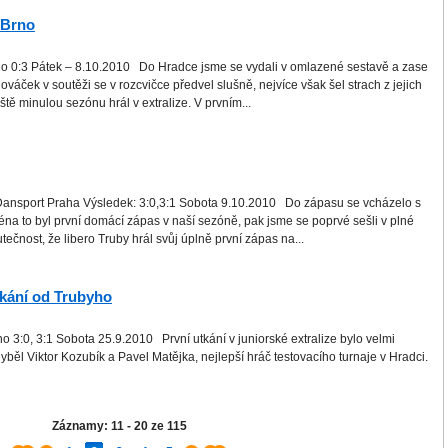
- Brno
o 0:3 Pátek – 8.10.2010 Do Hradce jsme se vydali v omlazené sestavě a zase
váček v soutěži se v rozcvičce předvel slušně, nejvíce však šel strach z jejich
ště minulou sezónu hrál v extralize. V prvním...
 Dansport Praha Výsledek: 3:0,3:1 Sobota 9.10.2010 Do zápasu se vcházelo s
na to byl první domácí zápas v naší sezóně, pak jsme se poprvé sešli v plné
ečnost, že libero Truby hrál svůj úplně první zápas na...
kání od Trubyho
rno 3:0, 3:1 Sobota 25.9.2010 První utkání v juniorské extralize bylo velmi
yběl Viktor Kozubík a Pavel Matějka, nejlepší hráč testovacího turnaje v Hradci.
Záznamy: 11 - 20 ze 115