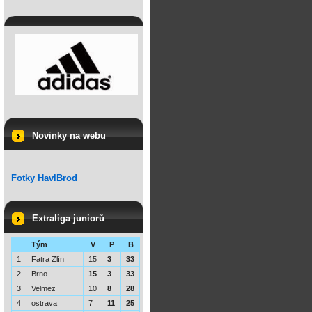
Novinky na webu
Fotky HavlBrod
Extraliga juniorů
Tým
V
P
B
1
Fatra Zlín
15
3
33
2
Brno
15
3
33
3
Velmez
10
8
28
4
ostrava
7
11
25