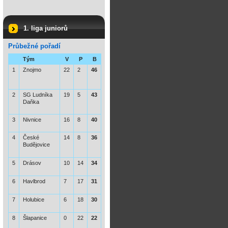
1. liga juniorů
Průbežné pořadí
Tým
V
P
B
1
Znojmo
22
2
46
2
SG Ludníka
19
5
43
Daňka
3
Nivnice
16
8
40
4
České
14
8
36
Budějovice
5
Drásov
10
14
34
6
Havlbrod
7
17
31
7
Holubice
6
18
30
8
Šlapanice
0
22
22