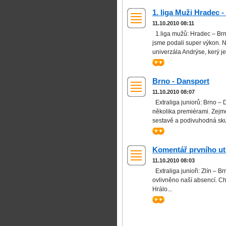
1. liga Muži Hradec 
11.10.2010 08:11
1.liga mužů: Hradec – Brn
jsme podali super výkon. No
univerzála Andrýse, kerý je
>>
Brno - Dansport
11.10.2010 08:07
Extraliga juniorů: Brno –
několika premiérami. Zejmé
sestavě a podivuhodná skut
>>
Komentář prvního ut
11.10.2010 08:03
Extraliga junioři: Zlín – B
ovlivněno naší absencí. Ch
Hrálo...
>>