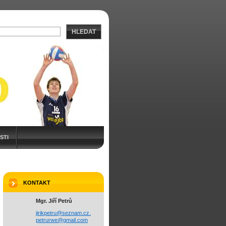
HLEDAT
STI
KONTAKT
Mgr. Jiří Petrů
jirikpetru@seznam.cz.
petrurwe@gmail.com