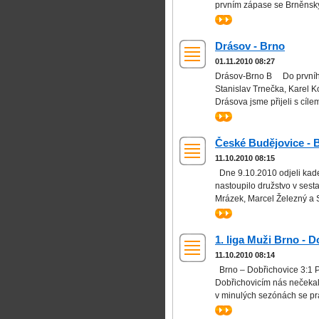
prvním zápase se Brněnský 
>>
Drásov - Brno
01.11.2010 08:27
Drásov-Brno B Do prvního 
Stanislav Trnečka, Karel K
Drásova jsme přijeli s cíle
>>
České Budějovice - 
11.10.2010 08:15
Dne 9.10.2010 odjeli kade
nastoupilo družstvo v sest
Mrázek, Marcel Železný a S
>>
1. liga Muži Brno - 
11.10.2010 08:14
Brno – Dobřichovice 3:1 P
Dobřichovicím nás nečekalo
v minulých sezónách se pra
>>