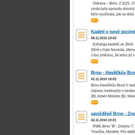
Ostrava – Brno: 2:3(25,-21,
cesta byla opravdu dlouhá.
toho využívala, jak se dalo
>>
Kadeti v nové sezón
08.11.2010 18:03
Extraliga kadetů ve Zlíně D
Zlíně v hale Novesta, ktero
s tou změnou, že letos již 
>>
Brno - Havlíčkův Br
02.11.2010 10:03
Brno-Havlíčkův Brod V neděl
zápasu nastoupily v sestav
(B), Adam Mrázek (B), Marek
>>
opožděně Brno - Zn
02.11.2010 10:01
RWE Brno "B"- Znojmo 7. a 
Trnečka, Musílek. Pro dalš